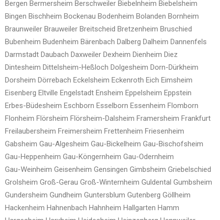
Bergen
Bermersheim
Berschweiler
Biebelnheim
Biebelsheim
Bingen
Bischheim
Bockenau
Bodenheim
Bolanden
Bornheim
Braunweiler
Brauweiler
Breitscheid
Bretzenheim
Bruschied
Bubenheim
Budenheim
Bärenbach
Dalberg
Dalheim
Dannenfels
Darmstadt
Daubach
Daxweiler
Dexheim
Dienheim
Diez
Dintesheim
Dittelsheim-Heßloch
Dolgesheim
Dorn-Dürkheim
Dorsheim
Dörrebach
Eckelsheim
Eckenroth
Eich
Eimsheim
Eisenberg
Eltville
Engelstadt
Ensheim
Eppelsheim
Eppstein
Erbes-Büdesheim
Eschborn
Esselborn
Essenheim
Flomborn
Flonheim
Flörsheim
Flörsheim-Dalsheim
Framersheim
Frankfurt
Freilaubersheim
Freimersheim
Frettenheim
Friesenheim
Gabsheim
Gau-Algesheim
Gau-Bickelheim
Gau-Bischofsheim
Gau-Heppenheim
Gau-Köngernheim
Gau-Odernheim
Gau-Weinheim
Geisenheim
Gensingen
Gimbsheim
Griebelschied
Grolsheim
Groß-Gerau
Groß-Winternheim
Guldental
Gumbsheim
Gundersheim
Gundheim
Guntersblum
Gutenberg
Göllheim
Hackenheim
Hahnenbach
Hahnheim
Hallgarten
Hamm