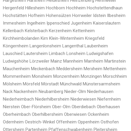
Hargesheim
Harxheim
Heidesheim
Heinzenberg
Hennweiler
Hergenfeld
Hillesheim
Hochborn
Hochheim
Hochstettendhaun
Hochstätten
Hofheim
Hohensülzen
Horrweiler
Idstein
Ilbesheim
Immesheim
Ingelheim
Ippenschied
Jugenheim
Kaiserslautern
Kellenbach
Kelsterbach
Kerzenheim
Kettenheim
Kirchheimbolanden
Kirn
Klein-Winternheim
Kriegsfeld
Köngernheim
Langenlonsheim
Langenthal
Laubenheim
Lauschied
Lautersheim
Limbach
Lonsheim
Ludwigshafen
Ludwigshöhe
Lörzweiler
Mainz
Mannheim
Marnheim
Martinstein
Mauchenheim
Meckenbach
Meddersheim
Merxheim
Mettenheim
Mommenheim
Monsheim
Monzernheim
Monzingen
Morschheim
Mölsheim
Mörsfeld
Mörstadt
Münchwald
Münstersarmsheim
Nack
Nackenheim
Neubamberg
Nieder-Olm
Niederhausen
Niederheimbach
Niederhilbersheim
Niederwiesen
Niefernheim
Nierstein
Ober-Flörsheim
Ober-Olm
Oberdiebach
Oberhausen
Oberheimbach
Oberhilbersheim
Oberwiesen
Ockenheim
Odernheim
Oestrich-Winkel
Offenheim
Oppenheim
Osthofen
Ottersheim
Partenheim
Pfaffenschwabenheim
Pleitersheim