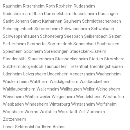
Raunheim
Rittersheim
Roth
Roxheim
Rüdesheim
Rüdesheim am Rhein
Rümmelsheim
Rüsselsheim
Rüssingen
Sankt Johann
Sankt Katharinen
Saulheim
Schmidthachenbach
Schneppenbach
Schornsheim
Schwabenheim
Schwalbach
Schweppenhausen
Schöneberg
Seesbach
Seibersbach
Selzen
Siefersheim
Simmertal
Sommerloch
Sonnschied
Spabrücken
Spiesheim
Sponheim
Sprendlingen
Stadecken-Elsheim
Standenbühl
Staudernheim
Steinbockenheim
Stetten
Stromberg
Sulzheim
Sörgenloch
Taunusstein
Tiefenthal
Trechtingshausen
Udenheim
Uelversheim
Undenheim
Vendersheim
Wachenheim
Wackernheim
Wahlheim
Waldalgesheim
Waldböckelheim
Waldlaubersheim
Wallertheim
Wallhausen
Weiler
Weinolsheim
Weinsheim
Weitersweiler
Welgesheim
Wendelsheim
Westhofen
Wiesbaden
Windesheim
Winterburg
Wintersheim
Wolfsheim
Wonsheim
Worms
Wöllstein
Wörrstadt
Zell
Zornheim
Zotzenheim
Unser Sektmobil für Ihren Anlass: